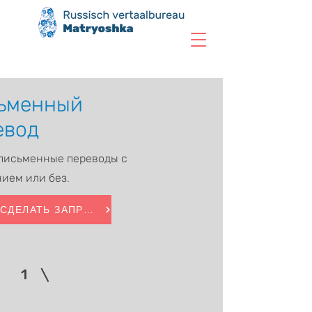
ьменный
евод
письменные переводы с
нием или без
.
СДЕЛАТЬ ЗАПРОС
1