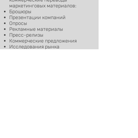
маркетинговых материалов:
Брошюры
Презентации компаний
Опросы
Рекламные материалы
Пресс-релизы
Коммерческие предложения
Исследования рынка
Отчеты
5
Переводы по
сельскохозяйственной
тематике
Вы планируете закупку